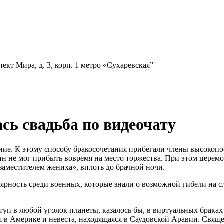
ект Мира, д. 3, корп. 1
метро «Сухаревская”
сь свадьба по видеочату
ие. К этому способу бракосочетания прибегали члены высокопо
ин не мог прибыть вовремя на место торжества. При этом церем
«заместителем жениха», вплоть до брачной ночи.
лярность среди военных, которые знали о возможной гибели на с
туп в любой уголок планеты, казалось бы, в виртуальных браках
ся в Америке и невеста, находящаяся в Саудовской Аравии. Св