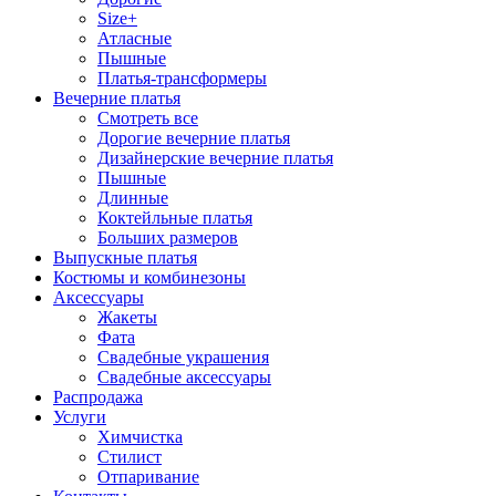
Size+
Атласные
Пышные
Платья-трансформеры
Вечерние платья
Смотреть все
Дорогие вечерние платья
Дизайнерские вечерние платья
Пышные
Длинные
Коктейльные платья
Больших размеров
Выпускные платья
Костюмы и комбинезоны
Аксессуары
Жакеты
Фата
Свадебные украшения
Свадебные аксессуары
Распродажа
Услуги
Химчистка
Стилист
Отпаривание