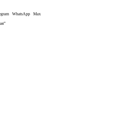
egram
WhatsApp
Max
ая”