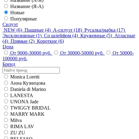
Название (А-Я)
Название (Я-А)
Новые
Популярные
Силуэт
NEW
(6)
Пышные
(4)
А-силуэт
(18)
Русалка/рыбка
(17)
Эксклюзивные
(1)
Со шлейфом
(4)
Кружевные
(5)
Атласные
(4)
Прямые
(2)
Короткие
(6)
Цена
От 9000-30000 руб.
От 30000-50000 руб.
От 50000-
100000 руб.
Бренд
Monica Loretti
Анна Кузнецова
Daniela di Marino
LANESTA
UNONA Jade
TWIGGY BRIDAL
MARRY MARK
Milva
RIMA LAV
ZU ZU
BELFASO