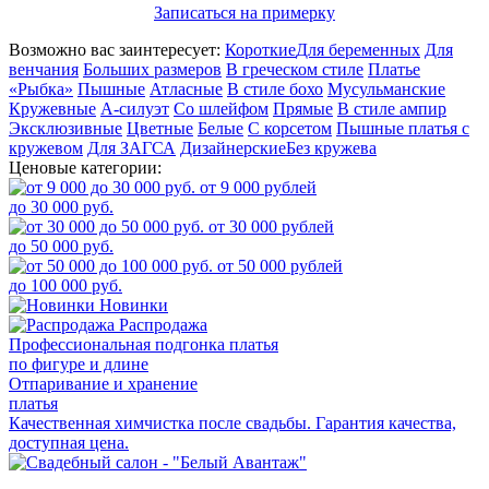
Записаться на примерку
Возможно вас заинтересует:
Короткие
Для беременных
Для
венчания
Больших размеров
В греческом стиле
Платье
«Рыбка»
Пышные
Атласные
В стиле бохо
Мусульманские
Кружевные
А-силуэт
Со шлейфом
Прямые
В стиле ампир
Эксклюзивные
Цветные
Белые
С корсетом
Пышные платья с
кружевом
Для ЗАГСА
Дизайнерские
Без кружева
Ценовые категории:
от 9 000 рублей
до 30 000 руб.
от 30 000 рублей
до 50 000 руб.
от 50 000 рублей
до 100 000 руб.
Новинки
Распродажа
Профессиональная подгонка платья
по фигуре и длине
Отпаривание и хранение
платья
Качественная химчистка после свадьбы. Гарантия качества,
доступная цена.