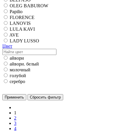
OLEG BABUROW
Papilio
FLORENCE
LANOVIS
LULA KAVI
AVE
LADY LUSSO
Цвет
айвори
айвори. белый
молочный
голубой
серебро
1
2
3
4