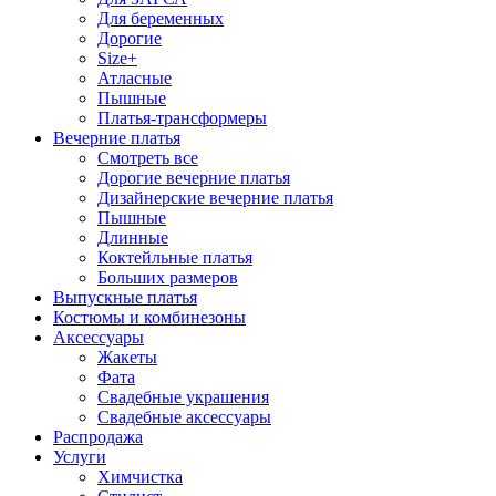
Для беременных
Дорогие
Size+
Атласные
Пышные
Платья-трансформеры
Вечерние платья
Смотреть все
Дорогие вечерние платья
Дизайнерские вечерние платья
Пышные
Длинные
Коктейльные платья
Больших размеров
Выпускные платья
Костюмы и комбинезоны
Аксессуары
Жакеты
Фата
Свадебные украшения
Свадебные аксессуары
Распродажа
Услуги
Химчистка