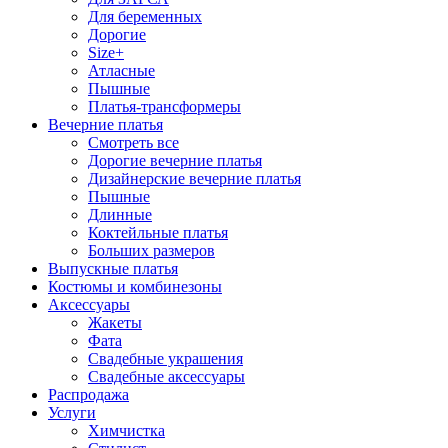
Для беременных
Дорогие
Size+
Атласные
Пышные
Платья-трансформеры
Вечерние платья
Смотреть все
Дорогие вечерние платья
Дизайнерские вечерние платья
Пышные
Длинные
Коктейльные платья
Больших размеров
Выпускные платья
Костюмы и комбинезоны
Аксессуары
Жакеты
Фата
Свадебные украшения
Свадебные аксессуары
Распродажа
Услуги
Химчистка