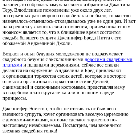
наконец-то собралась замуж за своего избранника Джастина
Теру. Влюбленные помолвлены уже около двух лет,
но серьезных разговоров о свадьбе так и не было, торжество
назначалось-отменялось-откладывалось уже не один раз. И вот
пара решила узаконить свои отношения, причем пикантным
нюансом является то, что в ближайшее время состоится
свадьба бывшего супруга Дженнифер Бреда Питта с его
обожаемой Анджелиной Джоли.
Возраст и опыт будущих молодоженов не подразумевает
свадебного безумия с эксклюзивными
дорогими свадебными
платьями
и пышными церемониями, сейчас все ставки
делаются на окружение. Анджелина и Бред привлекают
к организации торжества своих детей, которые в восторге
от мысли организовать торжество в стиле Дисней,
с анимацией и сказочными костюмами, представляя маму
в свадебном платье-русалочка или в пышном наряде
принцессы.
Дженнифер Энистон, чтобы не отставать от бывшего
звездного супруга, хочет организовать веселую церемонию
с друзьями-комиками, которые сделают торжество по-
настоящему незабываемым. Посмотрим, чем закончится
звездная свадебная гонка!