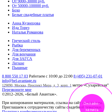
От 9000-30000 руб.
От 50000-100000 руб.
Бохо
Белые свадебные платья
Анна Кузнецова
Ида Торез
Наталья Романова
Греческий стиль
Рыбка
Для беременных
Для венчания
Для ЗАГСА
Легкие
Пышные
8 800 550 17 03
Работаем с 10:00 до 22:00
8 (495) 231-07-01
info@bel-avantage.ru
,
,
метро «Сухаревская”
129090
Москва
Проспект Мира, д. 3, корп. 1
Перезвоните мне
©
2012–2026, «Белый Авантаж».
При копировании материалов, ссылка на сайт желательна.
Онлайн-
Приглашаем к сотрудничеству сайты свадебной тематики.
запись
Политика конфиденциальности