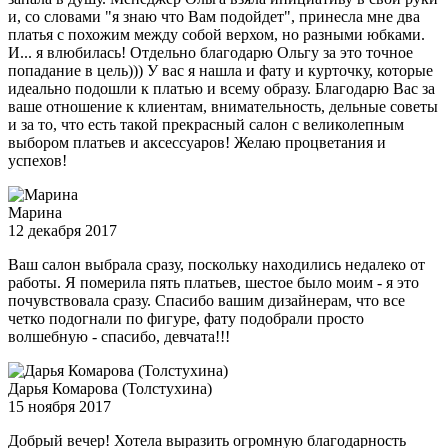
и, со словами "я знаю что Вам подойдет", принесла мне два
платья с похожим между собой верхом, но разными юбками.
И... я влюбилась! Отдельно благодарю Ольгу за это точное
попадание в цель))) У вас я нашла и фату и курточку, которые
идеально подошли к платью и всему образу. Благодарю Вас за
ваше отношение к клиентам, внимательность, дельные советы
и за то, что есть такой прекрасный салон с великолепным
выбором платьев и аксессуаров! Желаю процветания и
успехов!
Марина
12 декабря 2017
Ваш салон выбрала сразу, поскольку находились недалеко от
работы. Я померила пять платьев, шестое было моим - я это
почувствовала сразу. Спасибо вашим дизайнерам, что все
четко подогнали по фигуре, фату подобрали просто
волшебную - спасибо, девчата!!!
Дарья Комарова (Толстухина)
15 ноября 2017
Добрый вечер! Хотела выразить огромную благодарность