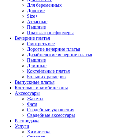
Для беременных
Дорогие
Size+
Атласные
Пышные
Платья-трансформеры
Вечерние платья
Смотреть все
Дорогие вечерние платья
Дизайнерские вечерние платья
Пышные
Длинные
Коктейльные платья
Больших размеров
Выпускные платья
Костюмы и комбинезоны
Аксессуары
Жакеты
Фата
Свадебные украшения
Свадебные аксессуары
Распродажа
Услуги
Химчистка