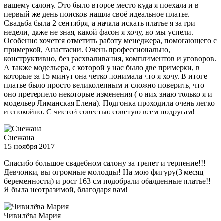
вашему салону. Это было второе место куда я поехала и в
первый же день поисков нашла своё идеальное платье.
Свадьба была 2 сентября, а начала искать платье я за три
недели, даже не зная, какой фасон я хочу, но мы успели.
Особенно хочется отметить работу менеджера, помогающего с
примеркой, Анастасии. Очень профессионально,
конструктивно, без расхваливания, комплиментов и уговоров.
А также модельера, с которой у нас было две примерки, в
которые за 15 минут она четко понимала что я хочу. В итоге
платье было просто великолепным и сложно поверить, что
оно претерпело некоторые изменения ( о них знаю только я и
модельер Лиманская Елена). Подгонка проходила очень легко
и спокойно. С чистой совестью советую всем подругам!
Снежана
15 ноября 2017
Спасибо большое свадебном салону за трепет и терпение!!!
Девчонки, вы огромные молодцы! На мою фигуру(3 месяц
беременности) и рост 163 см подобрали обалденные платье!!
Я была неотразимой, благодаря вам!
Чивилёва Мария