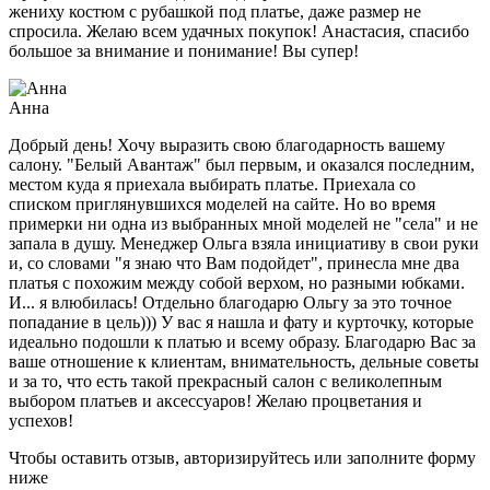
жениху костюм с рубашкой под платье, даже размер не
спросила. Желаю всем удачных покупок! Анастасия, спасибо
большое за внимание и понимание! Вы супер!
Анна
Добрый день! Хочу выразить свою благодарность вашему
салону. "Белый Авантаж" был первым, и оказался последним,
местом куда я приехала выбирать платье. Приехала со
списком приглянувшихся моделей на сайте. Но во время
примерки ни одна из выбранных мной моделей не "села" и не
запала в душу. Менеджер Ольга взяла инициативу в свои руки
и, со словами "я знаю что Вам подойдет", принесла мне два
платья с похожим между собой верхом, но разными юбками.
И... я влюбилась! Отдельно благодарю Ольгу за это точное
попадание в цель))) У вас я нашла и фату и курточку, которые
идеально подошли к платью и всему образу. Благодарю Вас за
ваше отношение к клиентам, внимательность, дельные советы
и за то, что есть такой прекрасный салон с великолепным
выбором платьев и аксессуаров! Желаю процветания и
успехов!
Чтобы оставить отзыв, авторизируйтесь или заполните форму
ниже