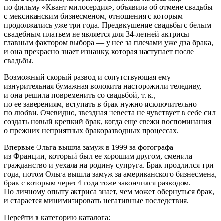
по фильму «Квант милосердия», объявила об отмене свадьбы
с мексиканским бизнесменом, отношения с которым
продолжались уже три года. Предвкушение свадьбы с белым
свадебным платьем не является для 34-летней актрисы
главным фактором выбора — у нее за плечами уже два брака,
и она прекрасно знает изнанку, которая наступает после
свадьбы.
Возможный скорый развод и сопутствующая ему
изнурительная бумажная волокита насторожили теледиву,
и она решила повременить со свадьбой, т. к.,
по ее заверениям, вступать в брак нужно исключительно
по любви. Очевидно, звездная невеста не чувствует в себе сил
создать новый крепкий брак, когда еще свежи воспоминания
о прежних неприятных бракоразводных процессах.
Впервые Ольга вышла замуж в 1999 за фотографа
из Франции, который был ее хорошим другом, сменила
гражданство и уехала на родину супруга. Брак продлился три
года, потом Ольга вышла замуж за американского бизнесмена,
брак с которым через 4 года тоже закончился разводом.
По личному опыту актриса знает, чем может обернуться брак,
и старается минимизировать негативные последствия.
Перейти в категорию каталога: