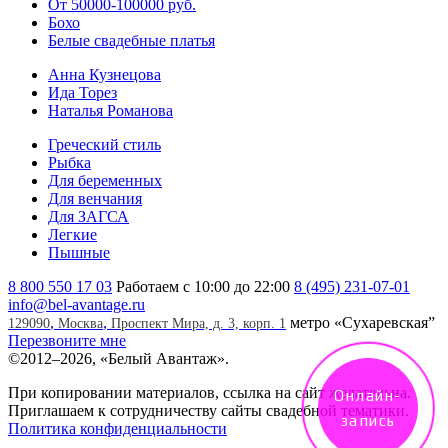
От 50000-100000 руб.
Бохо
Белые свадебные платья
Анна Кузнецова
Ида Торез
Наталья Романова
Греческий стиль
Рыбка
Для беременных
Для венчания
Для ЗАГСА
Легкие
Пышные
8 800 550 17 03
Работаем с 10:00 до 22:00
8 (495) 231-07-01
info@bel-avantage.ru
,
,
метро «Сухаревская”
129090
Москва
Проспект Мира, д. 3, корп. 1
Перезвоните мне
©
2012–2026, «Белый Авантаж».
При копировании материалов, ссылка на сайт желательна.
Онлайн-
Приглашаем к сотрудничеству сайты свадебной тематики.
запись
Политика конфиденциальности