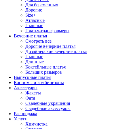
Для беременных
Дорогие
Size+
Атласные
Пышные
Платья-трансформеры
Вечерние платья
Смотреть все
Дорогие вечерние платья
Дизайнерские вечерние платья
Пышные
Длинные
Коктейльные платья
Больших размеров
Выпускные платья
Костюмы и комбинезоны
Аксессуары
Жакеты
Фата
Свадебные украшения
Свадебные аксессуары
Распродажа
Услуги
Химчистка