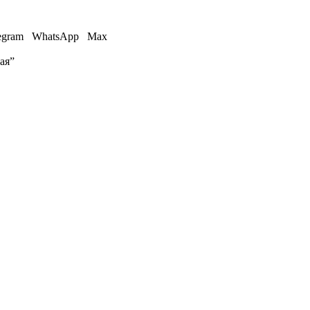
egram
WhatsApp
Max
ая”