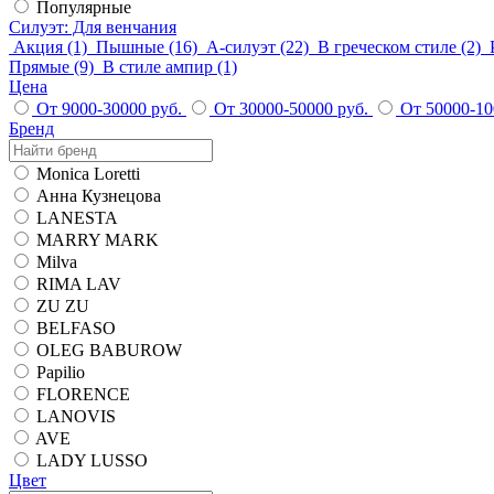
Популярные
Силуэт
: Для венчания
Акция
(1)
Пышные
(16)
А-силуэт
(22)
В греческом стиле
(2)
Прямые
(9)
В стиле ампир
(1)
Цена
От 9000-30000 руб.
От 30000-50000 руб.
От 50000-10
Бренд
Monica Loretti
Анна Кузнецова
LANESTA
MARRY MARK
Milva
RIMA LAV
ZU ZU
BELFASO
OLEG BABUROW
Papilio
FLORENCE
LANOVIS
AVE
LADY LUSSO
Цвет