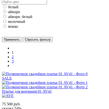
белый
айвори
айвори. белый
молочный
мокко
1
2
3
SALE
Платье для венчания 01 AV41
75 500 руб.
скидка 54%