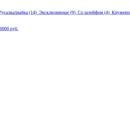
Русалка/рыбка
(14)
Эксклюзивные
(9)
Со шлейфом
(4)
Кружев
0000 руб.