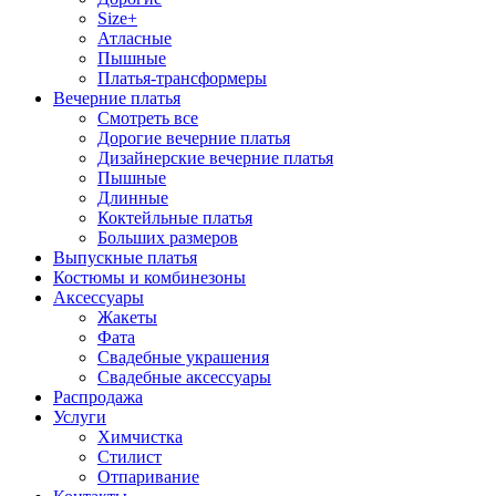
Size+
Атласные
Пышные
Платья-трансформеры
Вечерние платья
Смотреть все
Дорогие вечерние платья
Дизайнерские вечерние платья
Пышные
Длинные
Коктейльные платья
Больших размеров
Выпускные платья
Костюмы и комбинезоны
Аксессуары
Жакеты
Фата
Свадебные украшения
Свадебные аксессуары
Распродажа
Услуги
Химчистка
Стилист
Отпаривание