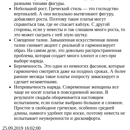
разными типами фигуры.
Небольшой рост. Греческий стиль — это господство
вертикалей. А они визуально вытягивают фигуру,
добавляют роста. Поэтому такие платья могут
справиться там, где не спасает каблук. С другой
стороны, если у невесты и так слишком много роста, то
это может сыграть с ней злую шутку.
Смещение талии. Завышенная искусственная линия
талии снимает акцент с реальной и гармонизирует
образ. На самом деле, это довольно распространенная
проблема, которая создает много хлопот и слез при
выборе наряда.
Беременность. Это один из немногих фасонов, которые
гармонично смотрятся даже на поздних сроках. А более
ранние месяцы такое платье попросту замаскирует и
сделает незаметными.
Непривычность наряда. Современные женщины все
чаще не носят платья в повседневной жизни. В
результате свадьба оборачивается настоящим
испытанием, если платье выбрано большое и сложное.
Простое и свободное греческое, особенно средней
длины, намного удобнее при носке, поэтому невеста не
испытывает неуверенности и дискомфорта.
25.09.2019 16:02:00