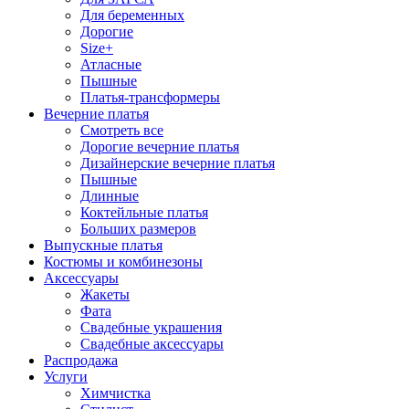
Для беременных
Дорогие
Size+
Атласные
Пышные
Платья-трансформеры
Вечерние платья
Смотреть все
Дорогие вечерние платья
Дизайнерские вечерние платья
Пышные
Длинные
Коктейльные платья
Больших размеров
Выпускные платья
Костюмы и комбинезоны
Аксессуары
Жакеты
Фата
Свадебные украшения
Свадебные аксессуары
Распродажа
Услуги
Химчистка