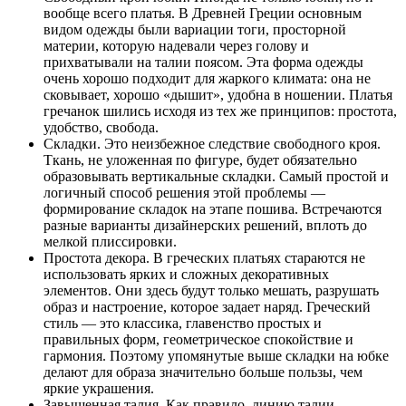
вообще всего платья. В Древней Греции основным
видом одежды были вариации тоги, просторной
материи, которую надевали через голову и
прихватывали на талии поясом. Эта форма одежды
очень хорошо подходит для жаркого климата: она не
сковывает, хорошо «дышит», удобна в ношении. Платья
гречанок шились исходя из тех же принципов: простота,
удобство, свобода.
Складки. Это неизбежное следствие свободного кроя.
Ткань, не уложенная по фигуре, будет обязательно
образовывать вертикальные складки. Самый простой и
логичный способ решения этой проблемы —
формирование складок на этапе пошива. Встречаются
разные варианты дизайнерских решений, вплоть до
мелкой плиссировки.
Простота декора. В греческих платьях стараются не
использовать ярких и сложных декоративных
элементов. Они здесь будут только мешать, разрушать
образ и настроение, которое задает наряд. Греческий
стиль — это классика, главенство простых и
правильных форм, геометрическое спокойствие и
гармония. Поэтому упомянутые выше складки на юбке
делают для образа значительно больше пользы, чем
яркие украшения.
Завышенная талия. Как правило, линию талии