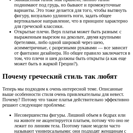
поднимают под грудь, но бывают и промежуточные
варианты. Это тоже делается для того, чтобы вытянуть
фигуру, визуально удлинить ноги, задать общее
вертикальное направление, что в принципе характерно
для греческой классики.
Открытые плечи. Верх платья может быть разным: с
выраженным вырезом на декольте, двумя крупными
бретелями, либо одной широкой через шею,
асимметричные, с разрезными рукавами — все зависит
от фантазии дизайнера. Но общее правило заключается в
том, что плечи и шея должны быть открыты (а как еще
может быть в жаркой Греции?).
Почему греческий стиль так любят
Теперь мы подходим к очень интересной теме. Описанные
выше особенности стиля очень привлекательны для невест.
Почему? Потому что такие платья действительно эффективно
решают следующие проблемы:
Несовершенства фигуры. Лишний объем в бедрах или
на животе не акцентируется платьем, потому что оно не
лежит по линиям тела. Поэтому такие модели часто
называют универсальными: они подходят женщинам с