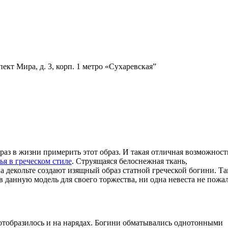
ект Мира, д. 3, корп. 1
метро «Сухаревская”
раз в жизни примерить этот образ. И такая отличная возможност
ья в греческом стиле
. Струящаяся белоснежная ткань,
 декольте создают изящный образ статной греческой богини. Та
 данную модель для своего торжества, ни одна невеста не пожал
отобразилось и на нарядах. Богини обматывались однотонными