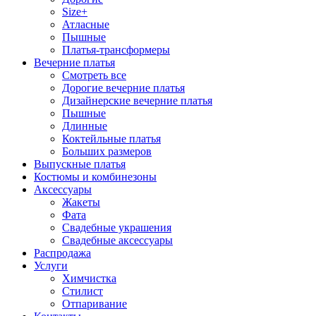
Size+
Атласные
Пышные
Платья-трансформеры
Вечерние платья
Смотреть все
Дорогие вечерние платья
Дизайнерские вечерние платья
Пышные
Длинные
Коктейльные платья
Больших размеров
Выпускные платья
Костюмы и комбинезоны
Аксессуары
Жакеты
Фата
Свадебные украшения
Свадебные аксессуары
Распродажа
Услуги
Химчистка
Стилист
Отпаривание