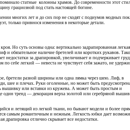
поминало статные колонны храмов. До современности этот стил
щину грациозной под стать настоящей богине.
ении многих лет и до сих пор не сходят с подиумов модных пок
т, только привнося изменения в некоторые детали.
 кроя. Но суть основы одна: вертикально задрапированная легка
иф и обязательное наличие бретелей или коротких рукавов. Так
ет недостатки за драпировкой, увеличивает и подчеркивает грудь
м по себе легкий — невеста не чувствует себя зажато, не удержи
ое, бретели разной ширины или одна лямка через шею. Лиф, в
ди, шее и плечах. Руки оголенные, но может быть предусмотрен
ь вышивку или вставки из кружева. А может быть простым и
ще один тренд — декорация верха золотой или серебряной выши
щийся и летящий из легкой ткани, но бывают модели и более пря
ается самым романтичным и нежным. Легкость юбки дает возможн
ная драпировка отлично скрывает все недостатки.