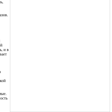
ь,
азов.
я
ой
, и в
вает
а
вкой
мые.
ость