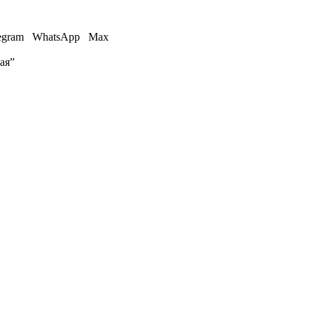
egram
WhatsApp
Max
ая”