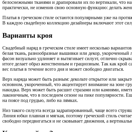
белоснежными тканями и драпировали их по вертикали, что на
практически, не изменив свою основную функцию: делать жен
Платья в греческом стиле остаются популярными уже на протяж
В каждую свадебную коллекцию дизайнеры включают этот силуэ
Варианты кроя
Свадебный наряд в греческом стиле имеет несколько вариантов
белая ткань, разнообразные вышивки или декор, укороченный л
фасон визуально удлиняет и вытягивает силуэт, отлично скрыва
итоге делает образ женственным и грациозным. Так как крой са
вес платья в течение всего дня и может свободно двигаться.
Верх наряда может быть разным: декольте открытое или закрыт
основном, укороченный, что акцентирует внимание на зоне гру
накидка. Верх может быть расшит стразами или камнями, имет
лаконичным, что в последнем сезоне на пике популярности. Е
на поясе под грудью, либо на лямках.
Низ такого силуэта всегда задрапированный, чаще всего струя
Линия юбки плавная и мягкая, поэтому греческий стиль счит
свободно передвигаться и не сковывает движения, а вертикаль