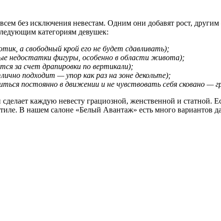
 всем без исключения невестам. Одним они добавят рост, други
 следующим категориям девушек:
тик, а свободный крой его не будет сдавливать);
ые недостатки фигуры, особенно в области живота);
тся за счет драпировки по вертикали);
ично подходит — упор как раз на зоне декольте);
ться постоянно в движении и не чувствовать себя сковано — гр
и сделает каждую невесту грациозной, женственной и статной. 
 стиле. В нашем салоне «Белый Авантаж» есть много вариантов д