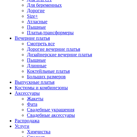
Для беременных
Дорогие
Size+
Атласные
Пышные
Платья-трансформеры
Вечерние платья
Смотреть все
Дорогие вечерние платья
Дизайнерские вечерние платья
Пышные
Длинные
Коктейльные платья
Больших размеров
Выпускные платья
Костюмы и комбинезоны
Аксессуары
Жакеты
Фата
Свадебные украшения
Свадебные аксессуары
Распродажа
Услуги
Химчистка