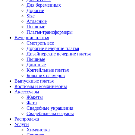
Для беременных
Дорогие
Size+
Атласные
Пышные
Платья-трансформеры
Вечерние платья
Смотреть все
Дорогие вечерние платья
Дизайнерские вечерние платья
Пышные
Длинные
Коктейльные платья
Больших размеров
Выпускные платья
Костюмы и комбинезоны
Аксессуары
Жакеты
Фата
Свадебные украшения
Свадебные аксессуары
Распродажа
Услуги
Химчистка