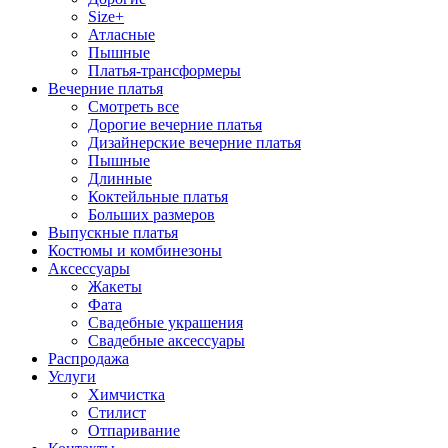
Size+
Атласные
Пышные
Платья-трансформеры
Вечерние платья
Смотреть все
Дорогие вечерние платья
Дизайнерские вечерние платья
Пышные
Длинные
Коктейльные платья
Больших размеров
Выпускные платья
Костюмы и комбинезоны
Аксессуары
Жакеты
Фата
Свадебные украшения
Свадебные аксессуары
Распродажа
Услуги
Химчистка
Стилист
Отпаривание