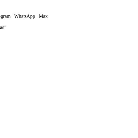
egram
WhatsApp
Max
ая”