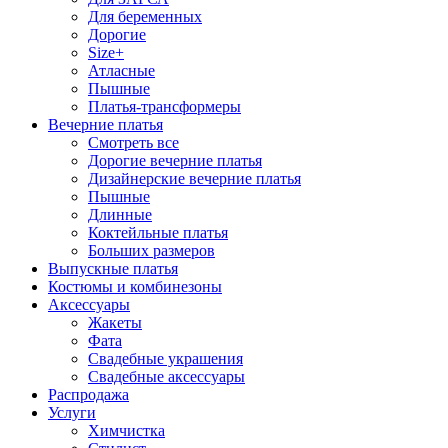
Для беременных
Дорогие
Size+
Атласные
Пышные
Платья-трансформеры
Вечерние платья
Смотреть все
Дорогие вечерние платья
Дизайнерские вечерние платья
Пышные
Длинные
Коктейльные платья
Больших размеров
Выпускные платья
Костюмы и комбинезоны
Аксессуары
Жакеты
Фата
Свадебные украшения
Свадебные аксессуары
Распродажа
Услуги
Химчистка