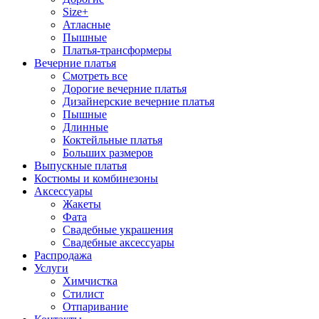
Size+
Атласные
Пышные
Платья-трансформеры
Вечерние платья
Смотреть все
Дорогие вечерние платья
Дизайнерские вечерние платья
Пышные
Длинные
Коктейльные платья
Больших размеров
Выпускные платья
Костюмы и комбинезоны
Аксессуары
Жакеты
Фата
Свадебные украшения
Свадебные аксессуары
Распродажа
Услуги
Химчистка
Стилист
Отпаривание