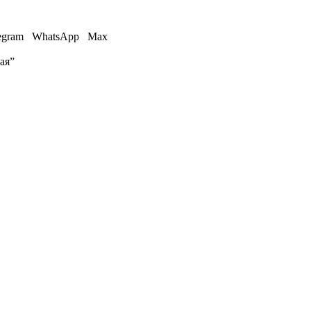
egram
WhatsApp
Max
ая”