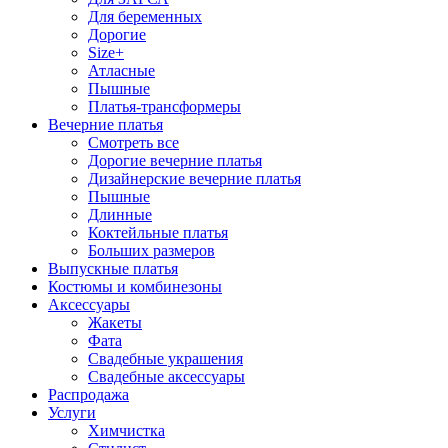
Для беременных
Дорогие
Size+
Атласные
Пышные
Платья-трансформеры
Вечерние платья
Смотреть все
Дорогие вечерние платья
Дизайнерские вечерние платья
Пышные
Длинные
Коктейльные платья
Больших размеров
Выпускные платья
Костюмы и комбинезоны
Аксессуары
Жакеты
Фата
Свадебные украшения
Свадебные аксессуары
Распродажа
Услуги
Химчистка