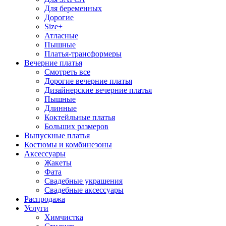
Для беременных
Дорогие
Size+
Атласные
Пышные
Платья-трансформеры
Вечерние платья
Смотреть все
Дорогие вечерние платья
Дизайнерские вечерние платья
Пышные
Длинные
Коктейльные платья
Больших размеров
Выпускные платья
Костюмы и комбинезоны
Аксессуары
Жакеты
Фата
Свадебные украшения
Свадебные аксессуары
Распродажа
Услуги
Химчистка