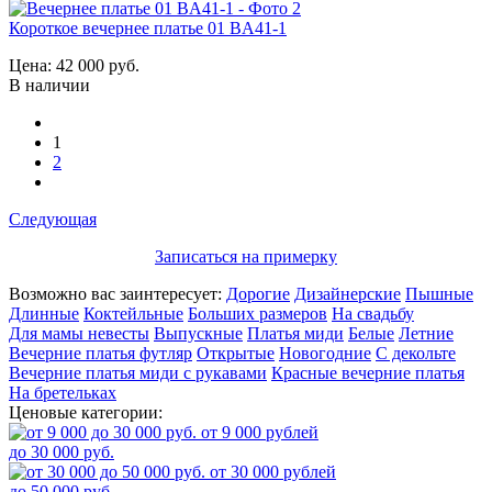
Короткое вечернее платье 01 BA41-1
Цена:
42 000 руб.
В наличии
1
2
Следующая
Записаться на примерку
Возможно вас заинтересует:
Дорогие
Дизайнерские
Пышные
Длинные
Коктейльные
Больших размеров
На свадьбу
Для мамы невесты
Выпускные
Платья миди
Белые
Летние
Вечерние платья футляр
Открытые
Новогодние
С декольте
Вечерние платья миди с рукавами
Красные вечерние платья
На бретельках
Ценовые категории:
от 9 000 рублей
до 30 000 руб.
от 30 000 рублей
до 50 000 руб.