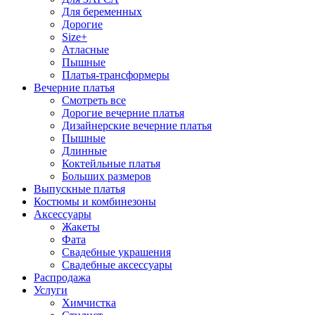
Для беременных
Дорогие
Size+
Атласные
Пышные
Платья-трансформеры
Вечерние платья
Смотреть все
Дорогие вечерние платья
Дизайнерские вечерние платья
Пышные
Длинные
Коктейльные платья
Больших размеров
Выпускные платья
Костюмы и комбинезоны
Аксессуары
Жакеты
Фата
Свадебные украшения
Свадебные аксессуары
Распродажа
Услуги
Химчистка