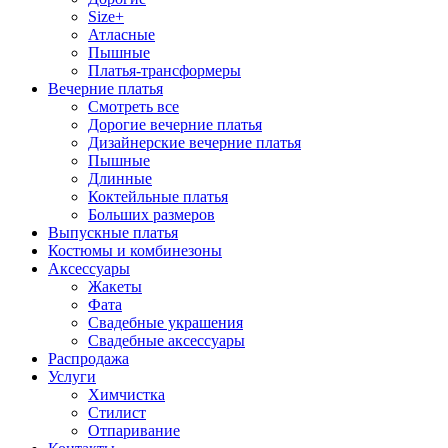
Size+
Атласные
Пышные
Платья-трансформеры
Вечерние платья
Смотреть все
Дорогие вечерние платья
Дизайнерские вечерние платья
Пышные
Длинные
Коктейльные платья
Больших размеров
Выпускные платья
Костюмы и комбинезоны
Аксессуары
Жакеты
Фата
Свадебные украшения
Свадебные аксессуары
Распродажа
Услуги
Химчистка
Стилист
Отпаривание