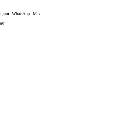
egram
WhatsApp
Max
ая”