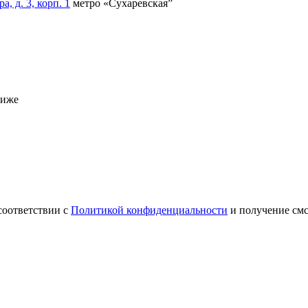
, д. 3, корп. 1
метро «Сухаревская”
ниже
соответствии с
Политикой конфиденциальности
и получение см