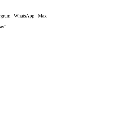
egram
WhatsApp
Max
ая”