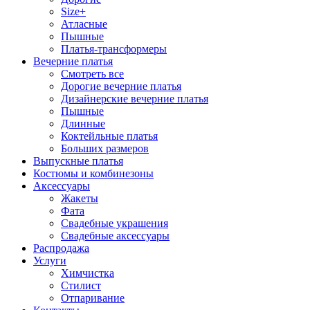
Size+
Атласные
Пышные
Платья-трансформеры
Вечерние платья
Смотреть все
Дорогие вечерние платья
Дизайнерские вечерние платья
Пышные
Длинные
Коктейльные платья
Больших размеров
Выпускные платья
Костюмы и комбинезоны
Аксессуары
Жакеты
Фата
Свадебные украшения
Свадебные аксессуары
Распродажа
Услуги
Химчистка
Стилист
Отпаривание