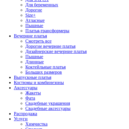
Для беременных
Дорогие
Size+
Атласные
Пышные
Платья-трансформеры
Вечерние платья
Смотреть все
Дорогие вечерние платья
Дизайнерские вечерние платья
Пышные
Длинные
Коктейльные платья
Больших размеров
Выпускные платья
Костюмы и комбинезоны
Аксессуары
Жакеты
Фата
Свадебные украшения
Свадебные аксессуары
Распродажа
Услуги
Химчистка