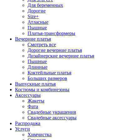
Для беременных
Дорогие
Size+
Атласные
Пышные
Платья-трансформеры
Вечерние платья
Смотреть все
Дорогие вечерние платья
Дизайнерские вечерние платья
Пышные
Длинные
Коктейльные платья
Больших размеров
Выпускные платья
Костюмы и комбинезоны
Аксессуары
Жакеты
Фата
Свадебные украшения
Свадебные аксессуары
Распродажа
Услуги
Химчистка