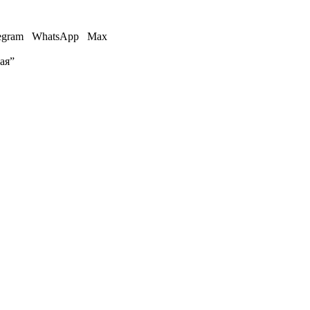
egram
WhatsApp
Max
ая”