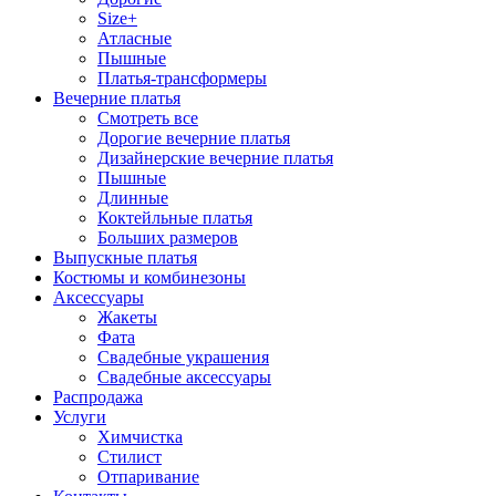
Size+
Атласные
Пышные
Платья-трансформеры
Вечерние платья
Смотреть все
Дорогие вечерние платья
Дизайнерские вечерние платья
Пышные
Длинные
Коктейльные платья
Больших размеров
Выпускные платья
Костюмы и комбинезоны
Аксессуары
Жакеты
Фата
Свадебные украшения
Свадебные аксессуары
Распродажа
Услуги
Химчистка
Стилист
Отпаривание