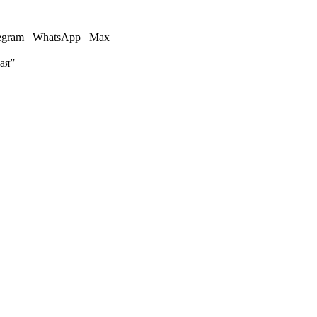
egram
WhatsApp
Max
ая”