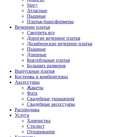
Size+
Атласные
Пышные
Платья-трансформеры
Вечерние платья
Смотреть все
Дорогие вечерние платья
Дизайнерские вечерние платья
Пышные
Длинные
Коктейльные платья
Больших размеров
Выпускные платья
Костюмы и комбинезоны
Аксессуары
Жакеты
Фата
Свадебные украшения
Свадебные аксессуары
Распродажа
Услуги
Химчистка
Стилист
Отпаривание