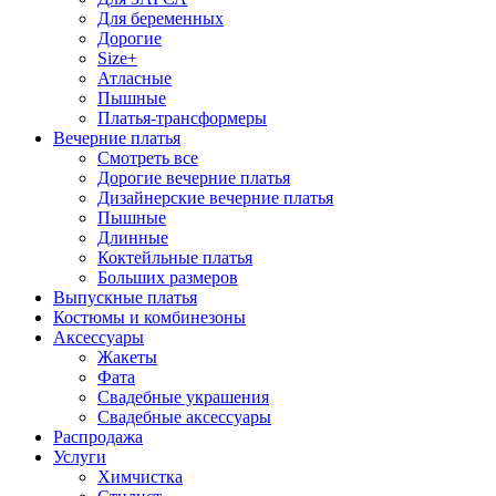
Для беременных
Дорогие
Size+
Атласные
Пышные
Платья-трансформеры
Вечерние платья
Смотреть все
Дорогие вечерние платья
Дизайнерские вечерние платья
Пышные
Длинные
Коктейльные платья
Больших размеров
Выпускные платья
Костюмы и комбинезоны
Аксессуары
Жакеты
Фата
Свадебные украшения
Свадебные аксессуары
Распродажа
Услуги
Химчистка