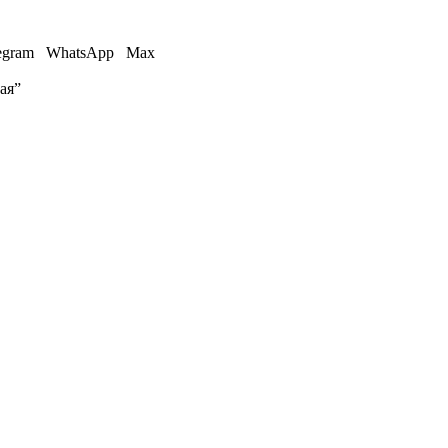
egram
WhatsApp
Max
ая”