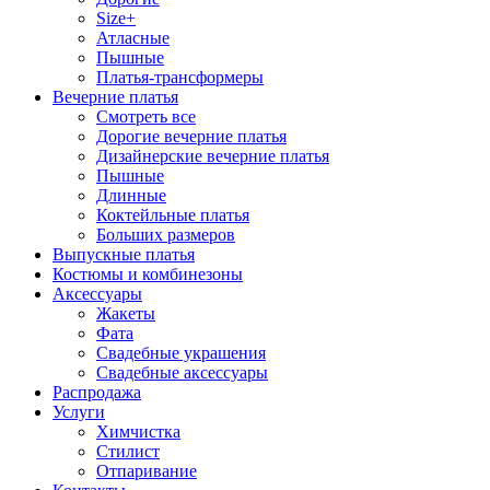
Size+
Атласные
Пышные
Платья-трансформеры
Вечерние платья
Смотреть все
Дорогие вечерние платья
Дизайнерские вечерние платья
Пышные
Длинные
Коктейльные платья
Больших размеров
Выпускные платья
Костюмы и комбинезоны
Аксессуары
Жакеты
Фата
Свадебные украшения
Свадебные аксессуары
Распродажа
Услуги
Химчистка
Стилист
Отпаривание