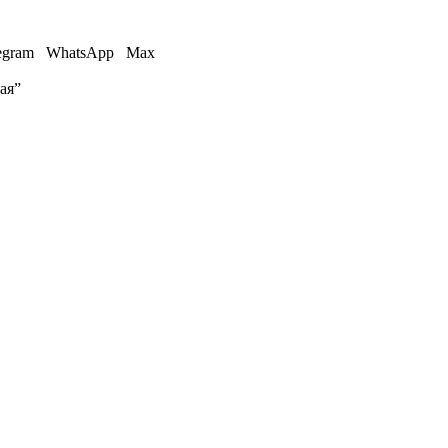
egram
WhatsApp
Max
ая”