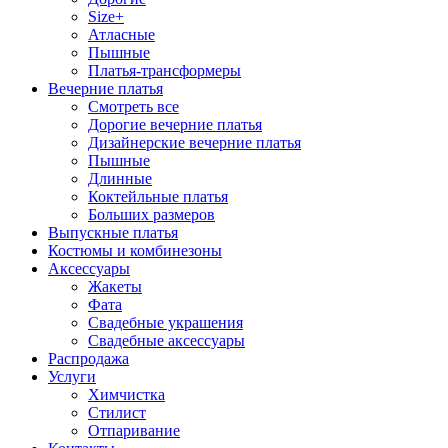
Size+
Атласные
Пышные
Платья-трансформеры
Вечерние платья
Смотреть все
Дорогие вечерние платья
Дизайнерские вечерние платья
Пышные
Длинные
Коктейльные платья
Больших размеров
Выпускные платья
Костюмы и комбинезоны
Аксессуары
Жакеты
Фата
Свадебные украшения
Свадебные аксессуары
Распродажа
Услуги
Химчистка
Стилист
Отпаривание