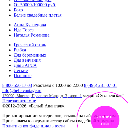
От 50000-100000 руб.
Бохо
Белые свадебные платья
Анна Кузнецова
Ида Торез
Наталья Романова
Греческий стиль
Рыбка
Для беременных
Для венчания
Для ЗАГСА
Легкие
Пышные
8 800 550 17 03
Работаем с 10:00 до 22:00
8 (495) 231-07-01
info@bel-avantage.ru
,
,
метро «Сухаревская”
129090
Москва
Проспект Мира, д. 3, корп. 1
Перезвоните мне
©
2012–2026, «Белый Авантаж».
При копировании материалов, ссылка на сайт желательна.
Онлайн-
Приглашаем к сотрудничеству сайты свадебной тематики.
запись
Политика конфиденциальности