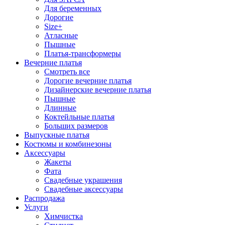
Для беременных
Дорогие
Size+
Атласные
Пышные
Платья-трансформеры
Вечерние платья
Смотреть все
Дорогие вечерние платья
Дизайнерские вечерние платья
Пышные
Длинные
Коктейльные платья
Больших размеров
Выпускные платья
Костюмы и комбинезоны
Аксессуары
Жакеты
Фата
Свадебные украшения
Свадебные аксессуары
Распродажа
Услуги
Химчистка