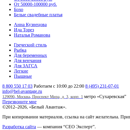
От 50000-100000 руб.
Бохо
Белые свадебные платья
Анна Кузнецова
Ида Торез
Наталья Романова
Греческий стиль
Рыбка
Для беременных
Для венчания
Для ЗАГСА
Легкие
Пышные
8 800 550 17 03
Работаем с 10:00 до 22:00
8 (495) 231-07-01
info@bel-avantage.ru
,
,
метро «Сухаревская”
129090
Москва
Проспект Мира, д. 3, корп. 1
Перезвоните мне
©
2012–2026, «Белый Авантаж».
При копировании материалов, ссылка на сайт желательна. При
Разработка сайта
— компания
“СЕО Эксперт”
.