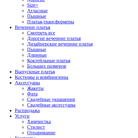
Size+
Атласные
Пышные
Платья-трансформеры
Вечерние платья
Смотреть все
Дорогие вечерние платья
Дизайнерские вечерние платья
Пышные
Длинные
Коктейльные платья
Больших размеров
Выпускные платья
Костюмы и комбинезоны
Аксессуары
Жакеты
Фата
Свадебные украшения
Свадебные аксессуары
Распродажа
Услуги
Химчистка
Стилист
Отпаривание