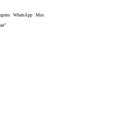
egram
WhatsApp
Max
ая”