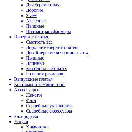
Для беременных
Дорогие
Size+
Атласные
Пышные
Платья-трансформеры
Вечерние платья
Смотреть все
Дорогие вечерние платья
Дизайнерские вечерние платья
Пышные
Длинные
Коктейльные платья
Больших размеров
Выпускные платья
Костюмы и комбинезоны
Аксессуары
Жакеты
Фата
Свадебные украшения
Свадебные аксессуары
Распродажа
Услуги
Химчистка