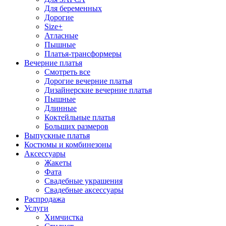
Для беременных
Дорогие
Size+
Атласные
Пышные
Платья-трансформеры
Вечерние платья
Смотреть все
Дорогие вечерние платья
Дизайнерские вечерние платья
Пышные
Длинные
Коктейльные платья
Больших размеров
Выпускные платья
Костюмы и комбинезоны
Аксессуары
Жакеты
Фата
Свадебные украшения
Свадебные аксессуары
Распродажа
Услуги
Химчистка