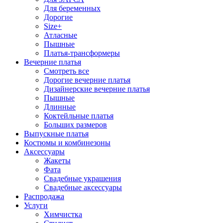
Для беременных
Дорогие
Size+
Атласные
Пышные
Платья-трансформеры
Вечерние платья
Смотреть все
Дорогие вечерние платья
Дизайнерские вечерние платья
Пышные
Длинные
Коктейльные платья
Больших размеров
Выпускные платья
Костюмы и комбинезоны
Аксессуары
Жакеты
Фата
Свадебные украшения
Свадебные аксессуары
Распродажа
Услуги
Химчистка