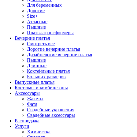
Для беременных
Дорогие
Size+
Атласные
Пышные
Платья-трансформеры
Вечерние платья
Смотреть все
Дорогие вечерние платья
Дизайнерские вечерние платья
Пышные
Длинные
Коктейльные платья
Больших размеров
Выпускные платья
Костюмы и комбинезоны
Аксессуары
Жакеты
Фата
Свадебные украшения
Свадебные аксессуары
Распродажа
Услуги
Химчистка