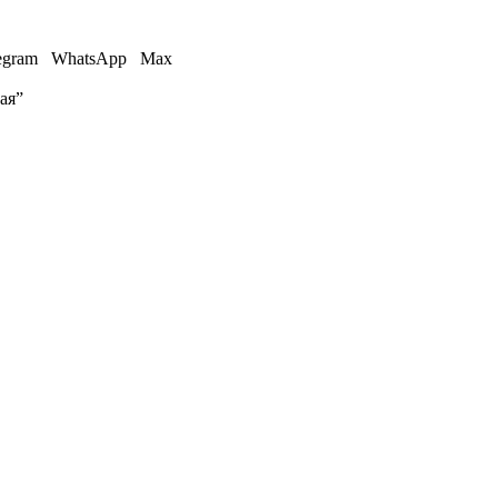
egram
WhatsApp
Max
ая”