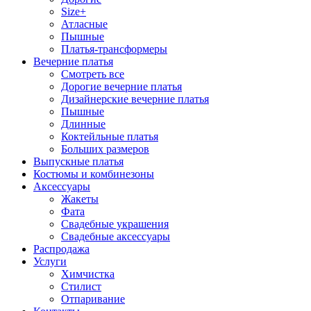
Size+
Атласные
Пышные
Платья-трансформеры
Вечерние платья
Смотреть все
Дорогие вечерние платья
Дизайнерские вечерние платья
Пышные
Длинные
Коктейльные платья
Больших размеров
Выпускные платья
Костюмы и комбинезоны
Аксессуары
Жакеты
Фата
Свадебные украшения
Свадебные аксессуары
Распродажа
Услуги
Химчистка
Стилист
Отпаривание