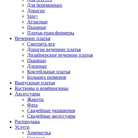
Для беременных
Дорогие
Size+
Атласные
Пышные
Платья-трансформеры
Вечерние платья
Смотреть все
Дорогие вечерние платья
Дизайнерские вечерние платья
Пышные
Длинные
Коктейльные платья
Больших размеров
Выпускные платья
Костюмы и комбинезоны
Аксессуары
Жакеты
Фата
Свадебные украшения
Свадебные аксессуары
Распродажа
Услуги
Химчистка