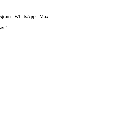
egram
WhatsApp
Max
ая”