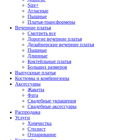
Size+
Атласные
Пышные
Платья-трансформеры
Вечерние платья
Смотреть все
Дорогие вечерние платья
Дизайнерские вечерние платья
Пышные
Длинные
Коктейльные платья
Больших размеров
Выпускные платья
Костюмы и комбинезоны
Аксессуары
Жакеты
Фата
Свадебные украшения
Свадебные аксессуары
Распродажа
Услуги
Химчистка
Стилист
Отпаривание