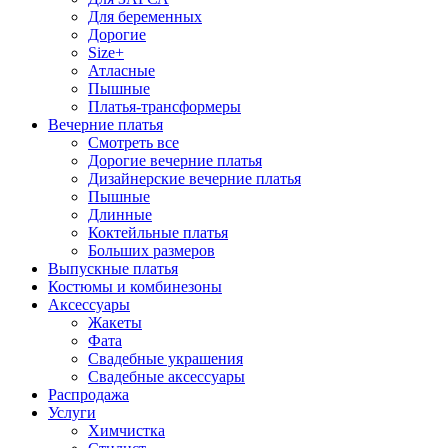
Для беременных
Дорогие
Size+
Атласные
Пышные
Платья-трансформеры
Вечерние платья
Смотреть все
Дорогие вечерние платья
Дизайнерские вечерние платья
Пышные
Длинные
Коктейльные платья
Больших размеров
Выпускные платья
Костюмы и комбинезоны
Аксессуары
Жакеты
Фата
Свадебные украшения
Свадебные аксессуары
Распродажа
Услуги
Химчистка