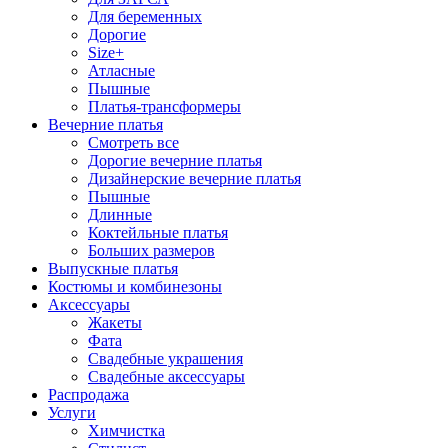
Для беременных
Дорогие
Size+
Атласные
Пышные
Платья-трансформеры
Вечерние платья
Смотреть все
Дорогие вечерние платья
Дизайнерские вечерние платья
Пышные
Длинные
Коктейльные платья
Больших размеров
Выпускные платья
Костюмы и комбинезоны
Аксессуары
Жакеты
Фата
Свадебные украшения
Свадебные аксессуары
Распродажа
Услуги
Химчистка