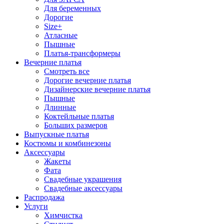
Для беременных
Дорогие
Size+
Атласные
Пышные
Платья-трансформеры
Вечерние платья
Смотреть все
Дорогие вечерние платья
Дизайнерские вечерние платья
Пышные
Длинные
Коктейльные платья
Больших размеров
Выпускные платья
Костюмы и комбинезоны
Аксессуары
Жакеты
Фата
Свадебные украшения
Свадебные аксессуары
Распродажа
Услуги
Химчистка