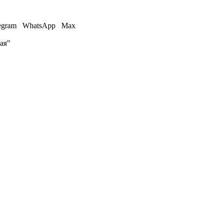
egram
WhatsApp
Max
ая”