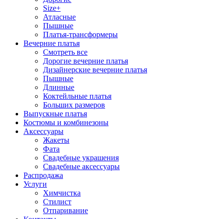
Size+
Атласные
Пышные
Платья-трансформеры
Вечерние платья
Смотреть все
Дорогие вечерние платья
Дизайнерские вечерние платья
Пышные
Длинные
Коктейльные платья
Больших размеров
Выпускные платья
Костюмы и комбинезоны
Аксессуары
Жакеты
Фата
Свадебные украшения
Свадебные аксессуары
Распродажа
Услуги
Химчистка
Стилист
Отпаривание