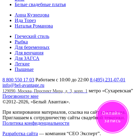
Белые свадебные платья
Анна Кузнецова
Ида Торез
Наталья Романова
Греческий стиль
Рыбка
Для беременных
Для венчания
Для ЗАГСА
Легкие
Пышные
8 800 550 17 03
Работаем с 10:00 до 22:00
8 (495) 231-07-01
info@bel-avantage.ru
,
,
метро «Сухаревская”
129090
Москва
Проспект Мира, д. 3, корп. 1
Перезвоните мне
©
2012–2026, «Белый Авантаж».
При копировании материалов, ссылка на сайт желательна.
Онлайн-
Приглашаем к сотрудничеству сайты свадебной тематики.
запись
Политика конфиденциальности
Разработка сайта
— компания
“СЕО Эксперт”
.