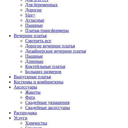
Для беременных
Дорогие
Size+
Атласные
Пышные
Платья-трансформеры
Вечерние платья
Смотреть все
Дорогие вечерние платья
Дизайнерские вечерние платья
Пышные
Длинные
Коктейльные платья
Больших размеров
Выпускные платья
Костюмы и комбинезоны
Аксессуары
Жакеты
Фата
Свадебные украшения
Свадебные аксессуары
Распродажа
Услуги
Химчистка