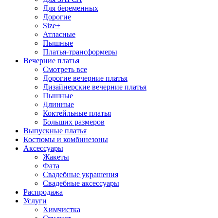
Для беременных
Дорогие
Size+
Атласные
Пышные
Платья-трансформеры
Вечерние платья
Смотреть все
Дорогие вечерние платья
Дизайнерские вечерние платья
Пышные
Длинные
Коктейльные платья
Больших размеров
Выпускные платья
Костюмы и комбинезоны
Аксессуары
Жакеты
Фата
Свадебные украшения
Свадебные аксессуары
Распродажа
Услуги
Химчистка