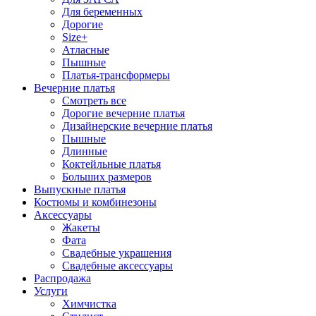
Для беременных
Дорогие
Size+
Атласные
Пышные
Платья-трансформеры
Вечерние платья
Смотреть все
Дорогие вечерние платья
Дизайнерские вечерние платья
Пышные
Длинные
Коктейльные платья
Больших размеров
Выпускные платья
Костюмы и комбинезоны
Аксессуары
Жакеты
Фата
Свадебные украшения
Свадебные аксессуары
Распродажа
Услуги
Химчистка