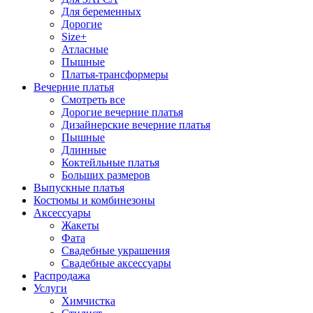
Для беременных
Дорогие
Size+
Атласные
Пышные
Платья-трансформеры
Вечерние платья
Смотреть все
Дорогие вечерние платья
Дизайнерские вечерние платья
Пышные
Длинные
Коктейльные платья
Больших размеров
Выпускные платья
Костюмы и комбинезоны
Аксессуары
Жакеты
Фата
Свадебные украшения
Свадебные аксессуары
Распродажа
Услуги
Химчистка