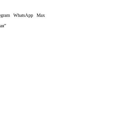
egram
WhatsApp
Max
ая”