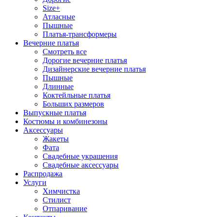
Size+
Атласные
Пышные
Платья-трансформеры
Вечерние платья
Смотреть все
Дорогие вечерние платья
Дизайнерские вечерние платья
Пышные
Длинные
Коктейльные платья
Больших размеров
Выпускные платья
Костюмы и комбинезоны
Аксессуары
Жакеты
Фата
Свадебные украшения
Свадебные аксессуары
Распродажа
Услуги
Химчистка
Стилист
Отпаривание