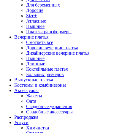
Для беременных
Дорогие
Size+
Атласные
Пышные
Платья-трансформеры
Вечерние платья
Смотреть все
Дорогие вечерние платья
Дизайнерские вечерние платья
Пышные
Длинные
Коктейльные платья
Больших размеров
Выпускные платья
Костюмы и комбинезоны
Аксессуары
Жакеты
Фата
Свадебные украшения
Свадебные аксессуары
Распродажа
Услуги
Химчистка