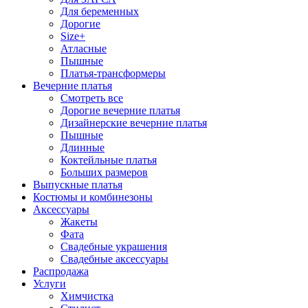
Для беременных
Дорогие
Size+
Атласные
Пышные
Платья-трансформеры
Вечерние платья
Смотреть все
Дорогие вечерние платья
Дизайнерские вечерние платья
Пышные
Длинные
Коктейльные платья
Больших размеров
Выпускные платья
Костюмы и комбинезоны
Аксессуары
Жакеты
Фата
Свадебные украшения
Свадебные аксессуары
Распродажа
Услуги
Химчистка