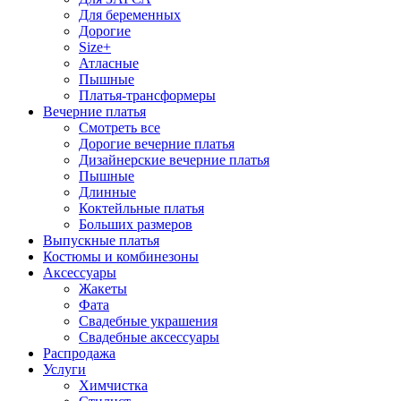
Для беременных
Дорогие
Size+
Атласные
Пышные
Платья-трансформеры
Вечерние платья
Смотреть все
Дорогие вечерние платья
Дизайнерские вечерние платья
Пышные
Длинные
Коктейльные платья
Больших размеров
Выпускные платья
Костюмы и комбинезоны
Аксессуары
Жакеты
Фата
Свадебные украшения
Свадебные аксессуары
Распродажа
Услуги
Химчистка