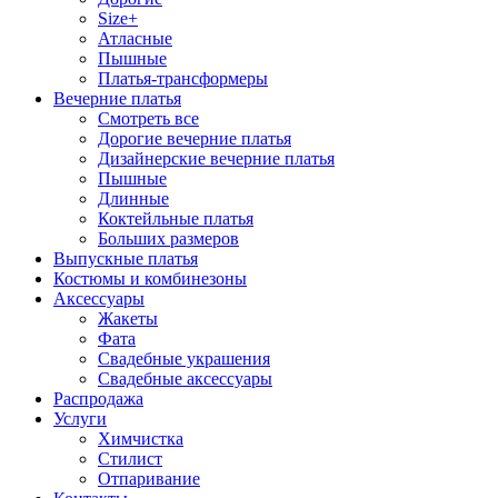
Size+
Атласные
Пышные
Платья-трансформеры
Вечерние платья
Смотреть все
Дорогие вечерние платья
Дизайнерские вечерние платья
Пышные
Длинные
Коктейльные платья
Больших размеров
Выпускные платья
Костюмы и комбинезоны
Аксессуары
Жакеты
Фата
Свадебные украшения
Свадебные аксессуары
Распродажа
Услуги
Химчистка
Стилист
Отпаривание