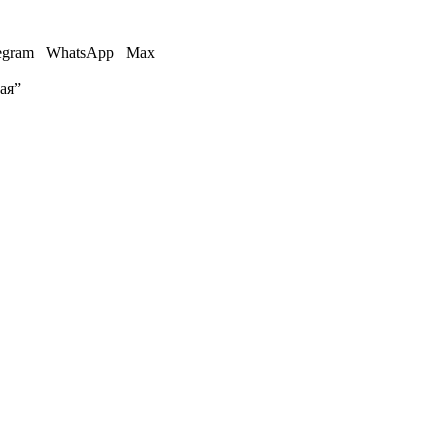
egram
WhatsApp
Max
ая”