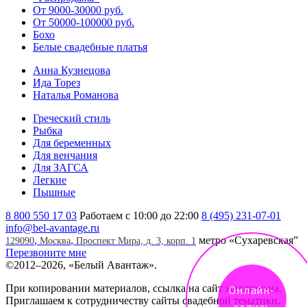
От 9000-30000 руб.
От 50000-100000 руб.
Бохо
Белые свадебные платья
Анна Кузнецова
Ида Торез
Наталья Романова
Греческий стиль
Рыбка
Для беременных
Для венчания
Для ЗАГСА
Легкие
Пышные
8 800 550 17 03
Работаем с 10:00 до 22:00
8 (495) 231-07-01
info@bel-avantage.ru
,
,
метро «Сухаревская”
129090
Москва
Проспект Мира, д. 3, корп. 1
Перезвоните мне
©
2012–2026, «Белый Авантаж».
При копировании материалов, ссылка на сайт желательна.
Онлайн-
Приглашаем к сотрудничеству сайты свадебной тематики.