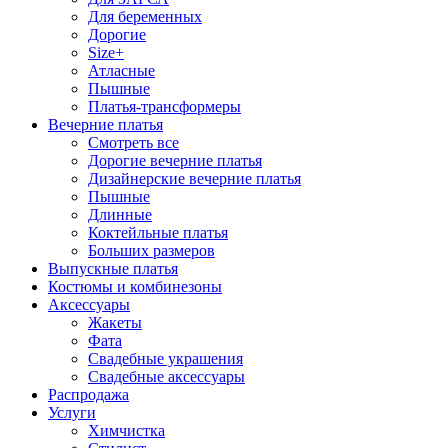
Для беременных
Дорогие
Size+
Атласные
Пышные
Платья-трансформеры
Вечерние платья
Смотреть все
Дорогие вечерние платья
Дизайнерские вечерние платья
Пышные
Длинные
Коктейльные платья
Больших размеров
Выпускные платья
Костюмы и комбинезоны
Аксессуары
Жакеты
Фата
Свадебные украшения
Свадебные аксессуары
Распродажа
Услуги
Химчистка