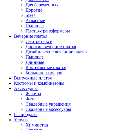
Для беременных
Дорогие
Size+
Атласные
Пышные
Платья-трансформеры
Вечерние платья
Смотреть все
Дорогие вечерние платья
Дизайнерские вечерние платья
Пышные
Длинные
Коктейльные платья
Больших размеров
Выпускные платья
Костюмы и комбинезоны
Аксессуары
Жакеты
Фата
Свадебные украшения
Свадебные аксессуары
Распродажа
Услуги
Химчистка