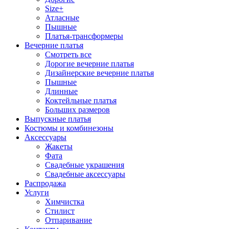
Size+
Атласные
Пышные
Платья-трансформеры
Вечерние платья
Смотреть все
Дорогие вечерние платья
Дизайнерские вечерние платья
Пышные
Длинные
Коктейльные платья
Больших размеров
Выпускные платья
Костюмы и комбинезоны
Аксессуары
Жакеты
Фата
Свадебные украшения
Свадебные аксессуары
Распродажа
Услуги
Химчистка
Стилист
Отпаривание