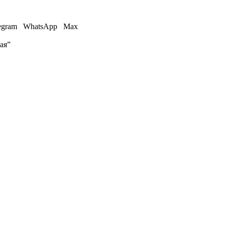
egram
WhatsApp
Max
ая”